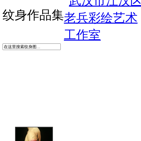
纹身作品集