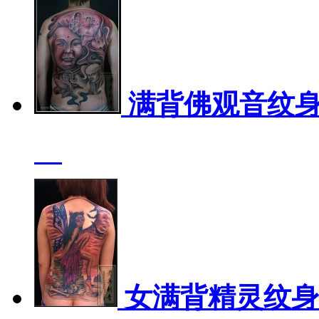
满背佛观音纹
女满背精灵纹身