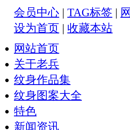
会员中心
|
TAG标签
|
设为首页
|
收藏本站
网站首页
关于老兵
纹身作品集
纹身图案大全
特色
新闻资讯