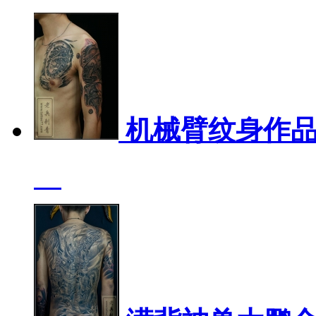
机械臂纹身作