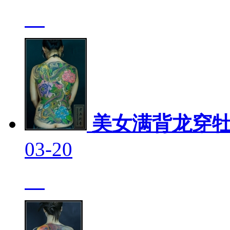
美女满背龙穿
03-20