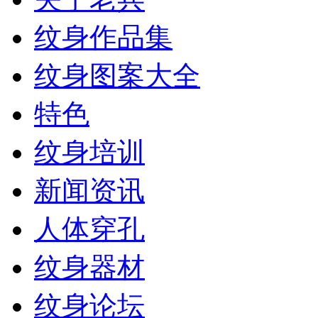
纹身作品集
纹身图案大全
特色
纹身培训
新闻资讯
人体穿孔
纹身器材
纹身论坛