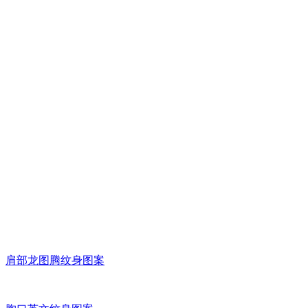
肩部龙图腾纹身图案