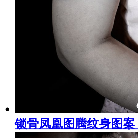
锁骨凤凰图腾纹身图案