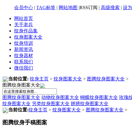
会员中心
|
TAG标签
|
网站地图
|RSS订阅 |
高级搜索
|
设
网站首页
关于老兵
纹身作品集
纹身图案大全
纹身培训
新闻资讯
纹身器材
联系我们
微信我们
当前位置:
纹身主页
>
纹身图案大全
>
图腾纹身图案大全
>
图腾纹身图案大全
图腾纹身图案大全
动物纹身图案大全
蝴蝶纹身图案大全
玫瑰
纹身图案大全
另类纹身图案大全
翅膀纹身图案大全
当前位置:
纹身主页
>
纹身图案大全
>
图腾纹身图案大全
>
图腾纹身手稿图案