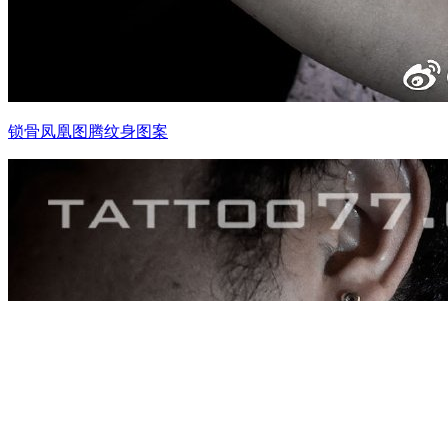
锁骨凤凰图腾纹身图案