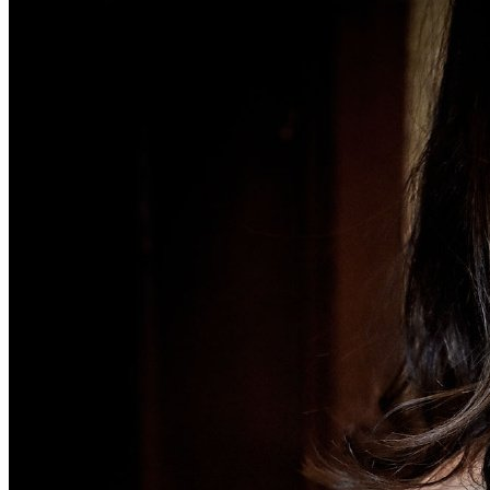
武汉老兵纹身微信
： 服务号：laobingwenshen 订阅号：laobing666
文资讯！精美纹身图案及手稿 纹身作品 一站搞定！回复相关
问千万素材的微官网，中国最强最全纹身图案尽在其中！