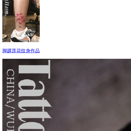
： 服务号：laobingwenshen 订阅号：laobing666
文资讯！精美纹身图案及手稿 纹身作品 一站搞定！回复相关
问千万素材的微官网，中国最强最全纹身图案尽在其中！
脚踝莲花纹身作品