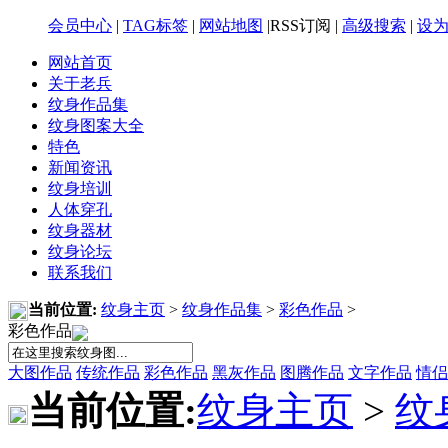
会员中心
|
TAG标签
|
网站地图
|RSS订阅 |
高级搜索
|
设
网站首页
关于老兵
纹身作品集
纹身图案大全
特色
新闻资讯
纹身培训
人体穿孔
纹身器材
纹身论坛
联系我们
当前位置:
纹身主页
>
纹身作品集
>
彩色作品
>
彩色作品
大图作品
传统作品
彩色作品
黑灰作品
图腾作品
文字作品
情侣
当前位置:
纹身主页
>
纹