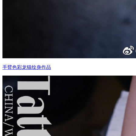
手臂色彩龙猫纹身作品