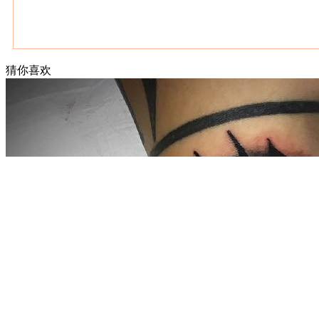
猜你喜欢
武汉老兵纹身微信
： 服务号：laobingwenshen 订阅号：laobing666
文资讯！精美纹身图案及手稿 纹身作品 一站搞定！回复相关
问千万素材的微官网，中国最强最全纹身图案尽在其中！