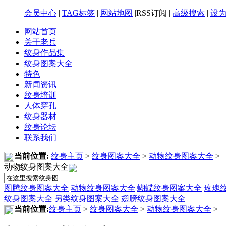
会员中心
|
TAG标签
|
网站地图
|RSS订阅 |
高级搜索
|
设
网站首页
关于老兵
纹身作品集
纹身图案大全
特色
新闻资讯
纹身培训
人体穿孔
纹身器材
纹身论坛
联系我们
当前位置:
纹身主页
>
纹身图案大全
>
动物纹身图案大全
>
动物纹身图案大全
图腾纹身图案大全
动物纹身图案大全
蝴蝶纹身图案大全
玫瑰
纹身图案大全
另类纹身图案大全
翅膀纹身图案大全
当前位置:
纹身主页
>
纹身图案大全
>
动物纹身图案大全
>