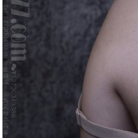
武汉老兵纹身微信
： 服务号：laobingwenshen 订阅号：laobing666
文资讯！精美纹身图案及手稿 纹身作品 一站搞定！回复相关
问千万素材的微官网，中国最强最全纹身图案尽在其中！