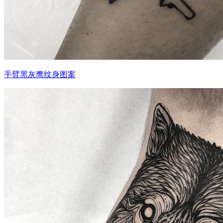
手臂黑灰鹰纹身图案