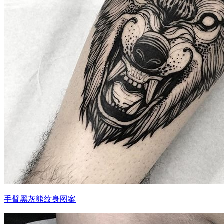
手臂黑灰熊纹身图案