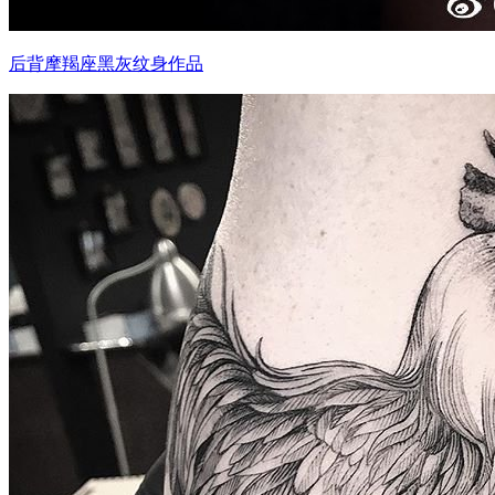
后背摩羯座黑灰纹身作品