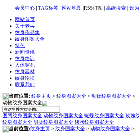
会员中心
|
TAG标签
|
网站地图
|RSS订阅 |
高级搜索
|
设
网站首页
关于老兵
纹身作品集
纹身图案大全
特色
新闻资讯
纹身培训
人体穿孔
纹身器材
纹身论坛
联系我们
当前位置:
纹身主页
>
纹身图案大全
>
动物纹身图案大全
>
动物纹身图案大全
图腾纹身图案大全
动物纹身图案大全
蝴蝶纹身图案大全
玫瑰
纹身图案大全
另类纹身图案大全
翅膀纹身图案大全
当前位置:
纹身主页
>
纹身图案大全
>
动物纹身图案大全
>