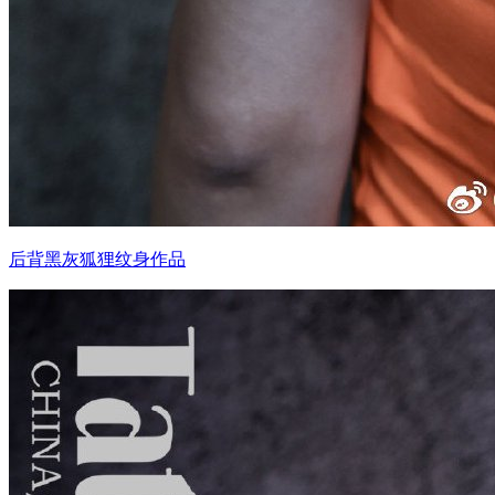
后背黑灰狐狸纹身作品