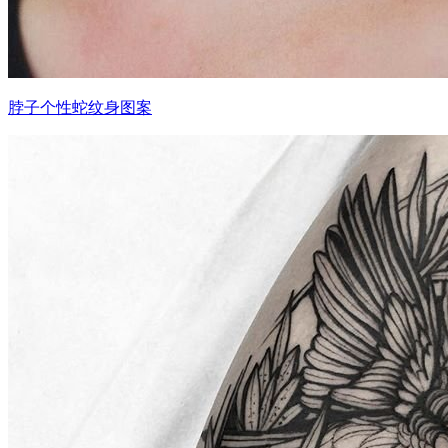
脖子个性蛇纹身图案