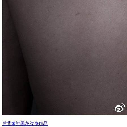
后背象神黑灰纹身作品