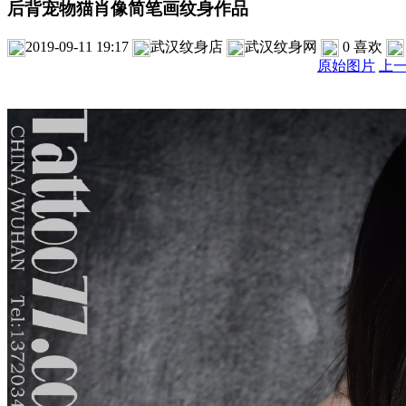
后背宠物猫肖像简笔画纹身作品
2019-09-11 19:17
武汉纹身店
武汉纹身网
0
喜欢
原始图片
上