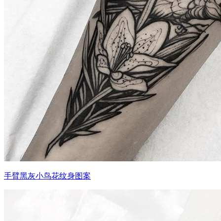
手臂黑灰小鸟花纹身图案