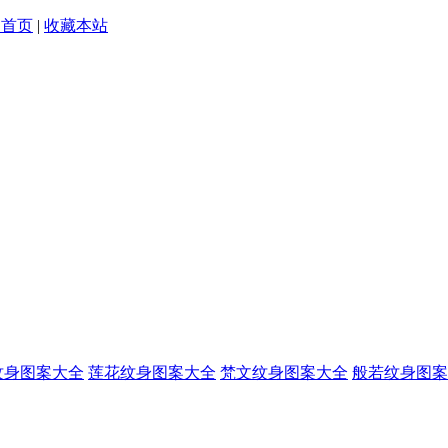
为首页
|
收藏本站
纹身图案大全
莲花纹身图案大全
梵文纹身图案大全
般若纹身图案