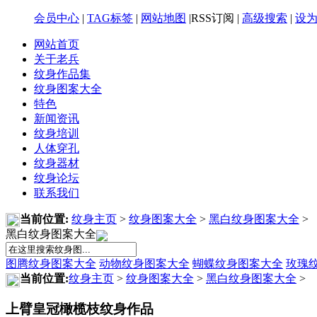
会员中心
|
TAG标签
|
网站地图
|RSS订阅 |
高级搜索
|
设
网站首页
关于老兵
纹身作品集
纹身图案大全
特色
新闻资讯
纹身培训
人体穿孔
纹身器材
纹身论坛
联系我们
当前位置:
纹身主页
>
纹身图案大全
>
黑白纹身图案大全
>
黑白纹身图案大全
图腾纹身图案大全
动物纹身图案大全
蝴蝶纹身图案大全
玫瑰
当前位置:
纹身主页
>
纹身图案大全
>
黑白纹身图案大全
>
上臂皇冠橄榄枝纹身作品