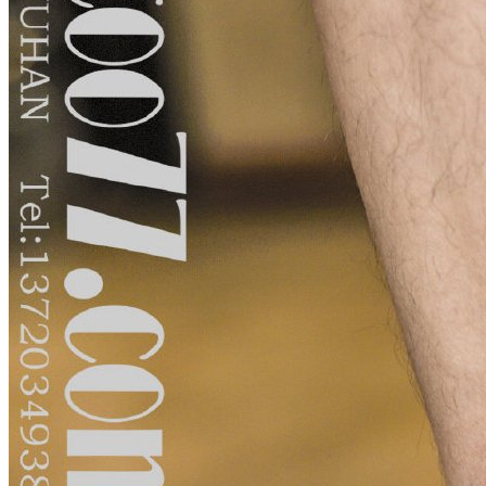
武汉老兵纹身微信
： 服务号：laobingwenshen 订阅号：laobing666
文资讯！精美纹身图案及手稿 纹身作品 一站搞定！回复相关
问千万素材的微官网，中国最强最全纹身图案尽在其中！