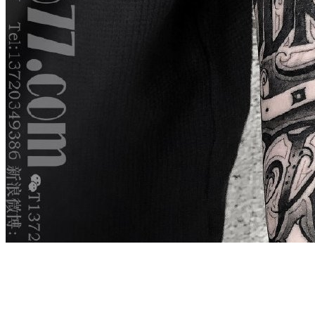
武汉老兵纹身微信
： 服务号：laobingwenshen 订阅号：laobing666
文资讯！精美纹身图案及手稿 纹身作品 一站搞定！回复相关
问千万素材的微官网，中国最强最全纹身图案尽在其中！