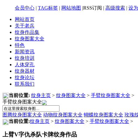
会员中心
|
TAG标签
|
网站地图
|RSS订阅 |
高级搜索
|
设
网站首页
关于老兵
纹身作品集
纹身图案大全
特色
新闻资讯
纹身培训
人体穿孔
纹身器材
纹身论坛
联系我们
当前位置:
纹身主页
>
纹身图案大全
>
手臂纹身图案大全
>
手臂纹身图案大全
图腾纹身图案大全
动物纹身图案大全
蝴蝶纹身图案大全
玫瑰
当前位置:
纹身主页
>
纹身图案大全
>
手臂纹身图案大全
>
上臂V字仇杀队卡牌纹身作品