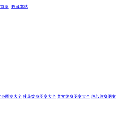
为首页
|
收藏本站
纹身图案大全
莲花纹身图案大全
梵文纹身图案大全
般若纹身图案