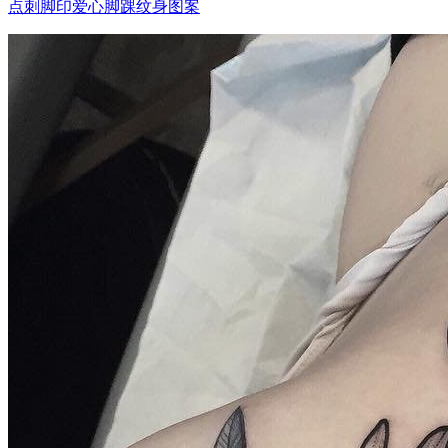
点刺脚印爱心脚踝纹身图案