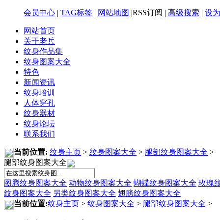
会员中心
|
TAG标签
|
网站地图
|RSS订阅 |
高级搜索
|
设
网站首页
关于老兵
纹身作品集
纹身图案大全
特色
新闻资讯
纹身培训
人体穿孔
纹身器材
纹身论坛
联系我们
当前位置:
纹身主页
>
纹身图案大全
>
腿部纹身图案大全
>
腿部纹身图案大全
图腾纹身图案大全
动物纹身图案大全
蝴蝶纹身图案大全
玫瑰
纹身图案大全
另类纹身图案大全
翅膀纹身图案大全
当前位置:
纹身主页
>
纹身图案大全
>
腿部纹身图案大全
>