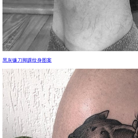
黑灰镰刀脚踝纹身图案