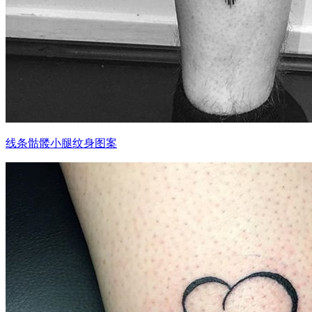
线条骷髅小腿纹身图案