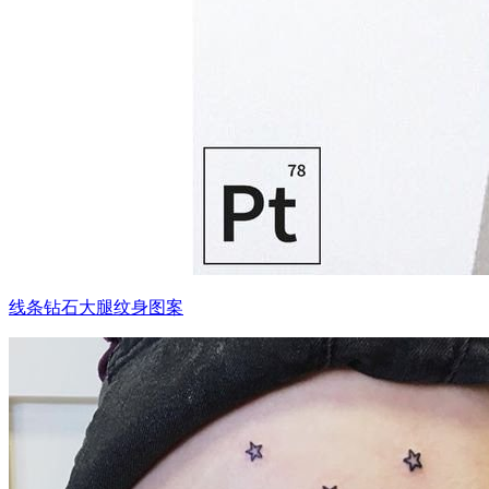
线条钻石大腿纹身图案