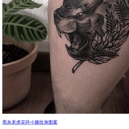
黑灰老虎花环小腿纹身图案