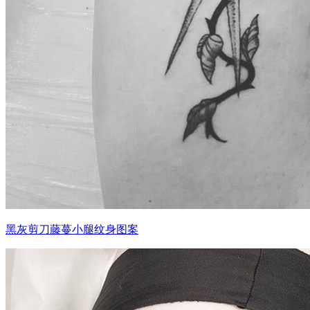
黑灰剪刀藤蔓小腿纹身图案