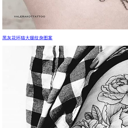
黑灰花环猫大腿纹身图案