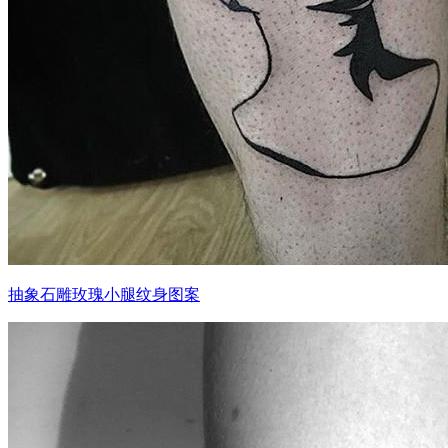
抽象石雕玫瑰小腿纹身图案