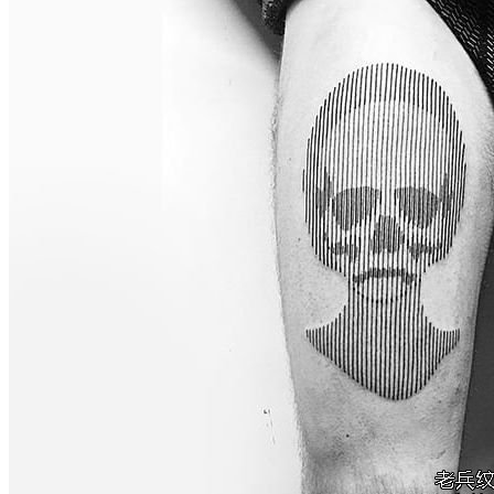
武汉老兵纹身微信
： 服务号：laobingwenshen 订阅号：laobing666
文资讯！精美纹身图案及手稿 纹身作品 一站搞定！回复相关
问千万素材的微官网，中国最强最全纹身图案尽在其中！