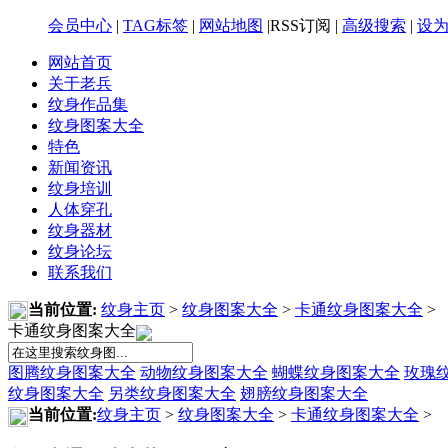
会员中心
|
TAG标签
|
网站地图
|RSS订阅 |
高级搜索
|
设
网站首页
关于老兵
纹身作品集
纹身图案大全
特色
新闻资讯
纹身培训
人体穿孔
纹身器材
纹身论坛
联系我们
当前位置:
纹身主页
>
纹身图案大全
>
卡通纹身图案大全
>
卡通纹身图案大全
图腾纹身图案大全
动物纹身图案大全
蝴蝶纹身图案大全
玫瑰
纹身图案大全
另类纹身图案大全
翅膀纹身图案大全
当前位置:
纹身主页
>
纹身图案大全
>
卡通纹身图案大全
>