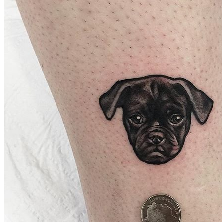
武汉老兵纹身微信
： 服务号：laobingwenshen 订阅号：laobing666
文资讯！精美纹身图案及手稿 纹身作品 一站搞定！回复相关
问千万素材的微官网，中国最强最全纹身图案尽在其中！