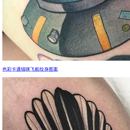
色彩卡通猫咪飞船纹身图案