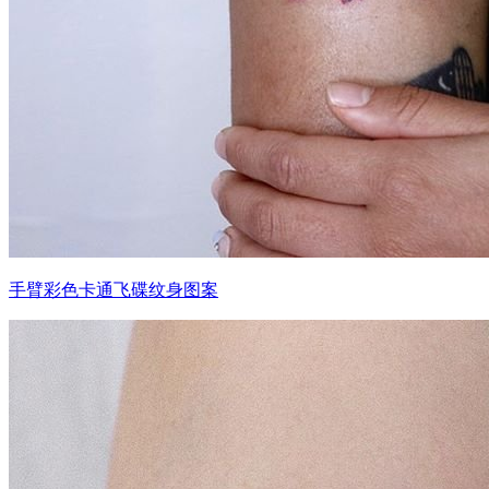
手臂彩色卡通飞碟纹身图案