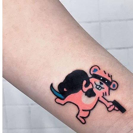
武汉老兵纹身微信
： 服务号：laobingwenshen 订阅号：laobing666
文资讯！精美纹身图案及手稿 纹身作品 一站搞定！回复相关
问千万素材的微官网，中国最强最全纹身图案尽在其中！