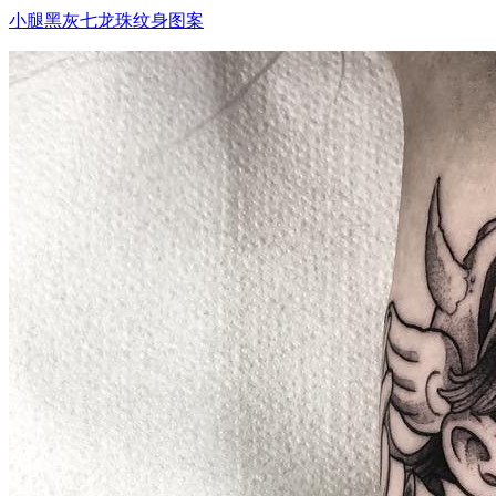
小腿黑灰七龙珠纹身图案