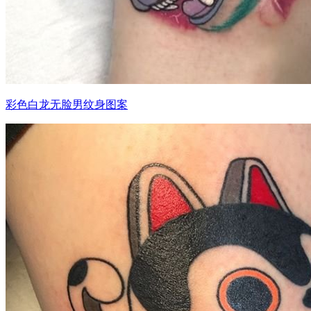
彩色白龙无脸男纹身图案