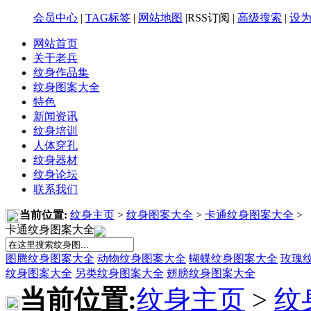
会员中心
|
TAG标签
|
网站地图
|RSS订阅 |
高级搜索
|
设
网站首页
关于老兵
纹身作品集
纹身图案大全
特色
新闻资讯
纹身培训
人体穿孔
纹身器材
纹身论坛
联系我们
当前位置:
纹身主页
>
纹身图案大全
>
卡通纹身图案大全
>
卡通纹身图案大全
图腾纹身图案大全
动物纹身图案大全
蝴蝶纹身图案大全
玫瑰
纹身图案大全
另类纹身图案大全
翅膀纹身图案大全
当前位置:
纹身主页
>
纹