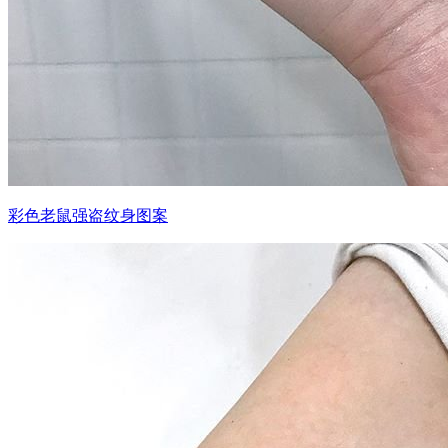
彩色老鼠强盗纹身图案