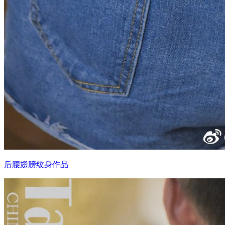
后腰翅膀纹身作品