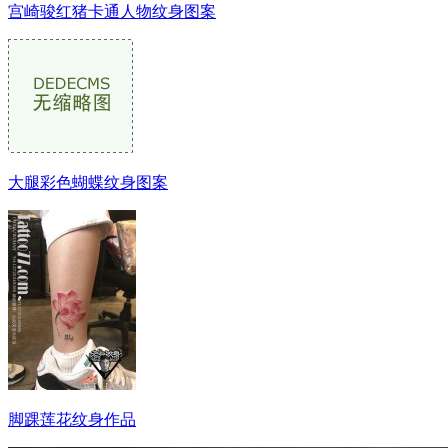
宫崎骏红猪卡通人物纹身图案
大腿彩色蝴蝶纹身图案
脚踝莲花纹身作品