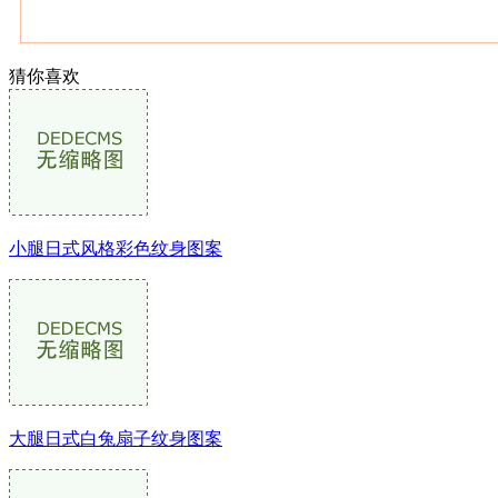
猜你喜欢
小腿日式风格彩色纹身图案
武汉老兵纹身微信
： 服务号：laobingwenshen 订阅号：laobing666
文资讯！精美纹身图案及手稿 纹身作品 一站搞定！回复相关
问千万素材的微官网，中国最强最全纹身图案尽在其中！
大腿日式白兔扇子纹身图案