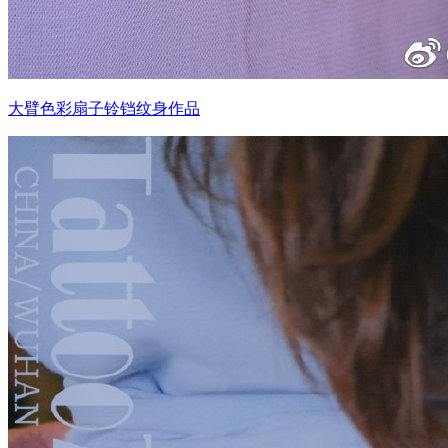
大臂色彩扇子铃铛纹身作品