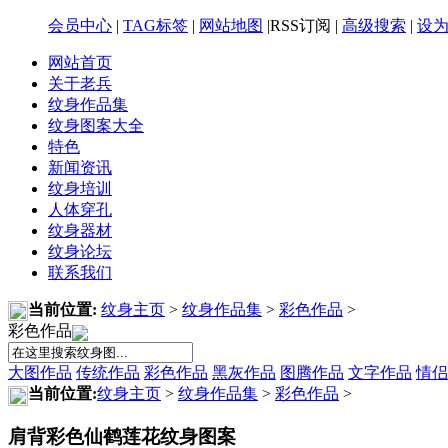
会员中心
|
TAG标签
|
网站地图
|RSS订阅 |
高级搜索
|
设
网站首页
关于老兵
纹身作品集
纹身图案大全
特色
新闻资讯
纹身培训
人体穿孔
纹身器材
纹身论坛
联系我们
当前位置:
纹身主页
>
纹身作品集
>
彩色作品
>
彩色作品
大图作品
传统作品
彩色作品
黑灰作品
图腾作品
文字作品
情侣
当前位置:
纹身主页
>
纹身作品集
>
彩色作品
>
肩背彩色仙鹤莲花纹身图案