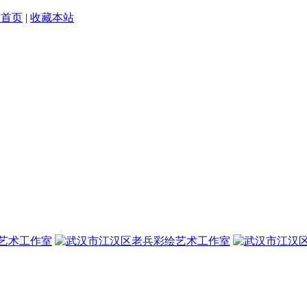
为首页
|
收藏本站