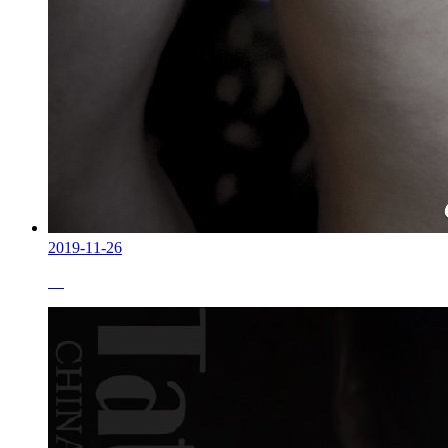
2019-11-26