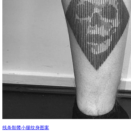
线条骷髅小腿纹身图案