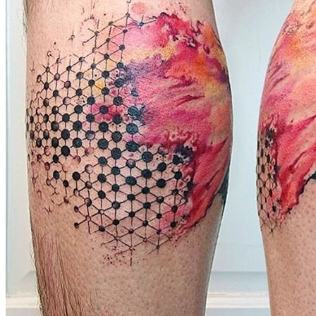
武汉老兵纹身微信
： 服务号：laobingwenshen 订阅号：laobing666
文资讯！精美纹身图案及手稿 纹身作品 一站搞定！回复相关
问千万素材的微官网，中国最强最全纹身图案尽在其中！