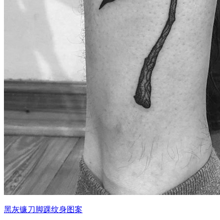
黑灰镰刀脚踝纹身图案