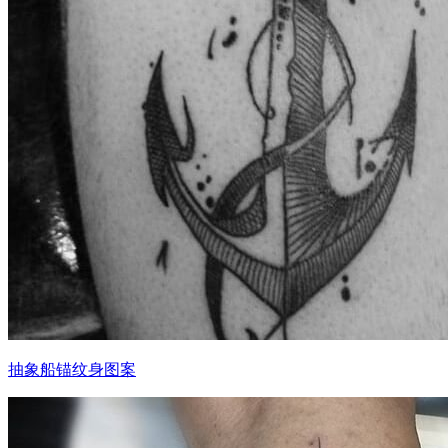
抽象船锚纹身图案