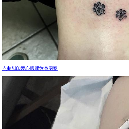
点刺脚印爱心脚踝纹身图案