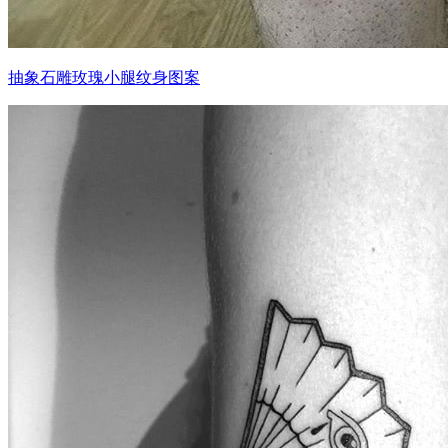
抽象石雕玫瑰小腿纹身图案