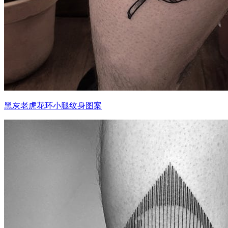
黑灰老虎花环小腿纹身图案