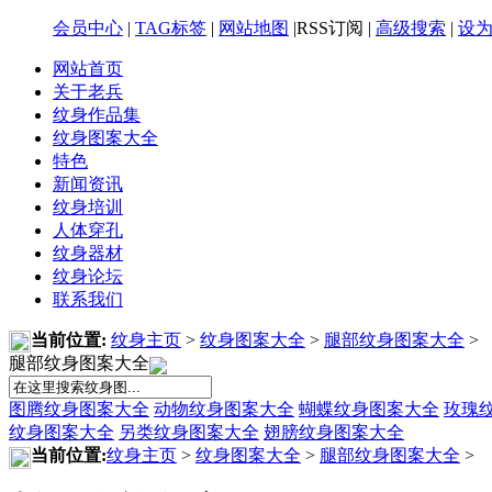
会员中心
|
TAG标签
|
网站地图
|RSS订阅 |
高级搜索
|
设
网站首页
关于老兵
纹身作品集
纹身图案大全
特色
新闻资讯
纹身培训
人体穿孔
纹身器材
纹身论坛
联系我们
当前位置:
纹身主页
>
纹身图案大全
>
腿部纹身图案大全
>
腿部纹身图案大全
图腾纹身图案大全
动物纹身图案大全
蝴蝶纹身图案大全
玫瑰
纹身图案大全
另类纹身图案大全
翅膀纹身图案大全
当前位置:
纹身主页
>
纹身图案大全
>
腿部纹身图案大全
>