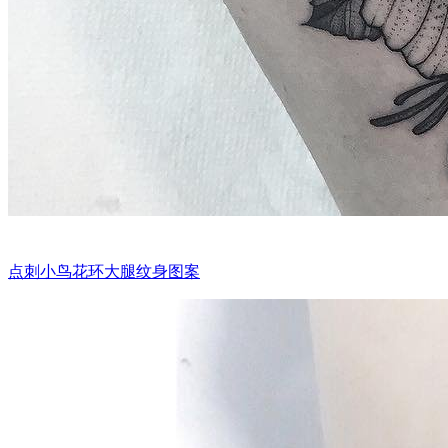
点刺小鸟花环大腿纹身图案