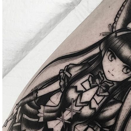
武汉老兵纹身微信
： 服务号：laobingwenshen 订阅号：laobing666
文资讯！精美纹身图案及手稿 纹身作品 一站搞定！回复相关
问千万素材的微官网，中国最强最全纹身图案尽在其中！