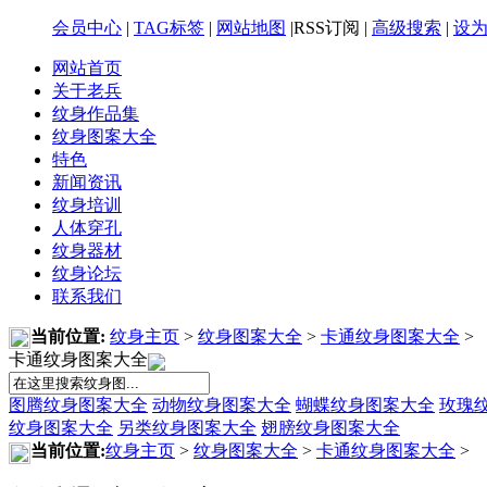
会员中心
|
TAG标签
|
网站地图
|RSS订阅 |
高级搜索
|
设
网站首页
关于老兵
纹身作品集
纹身图案大全
特色
新闻资讯
纹身培训
人体穿孔
纹身器材
纹身论坛
联系我们
当前位置:
纹身主页
>
纹身图案大全
>
卡通纹身图案大全
>
卡通纹身图案大全
图腾纹身图案大全
动物纹身图案大全
蝴蝶纹身图案大全
玫瑰
纹身图案大全
另类纹身图案大全
翅膀纹身图案大全
当前位置:
纹身主页
>
纹身图案大全
>
卡通纹身图案大全
>