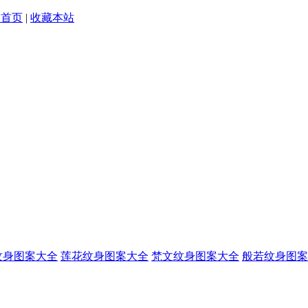
为首页
|
收藏本站
纹身图案大全
莲花纹身图案大全
梵文纹身图案大全
般若纹身图案