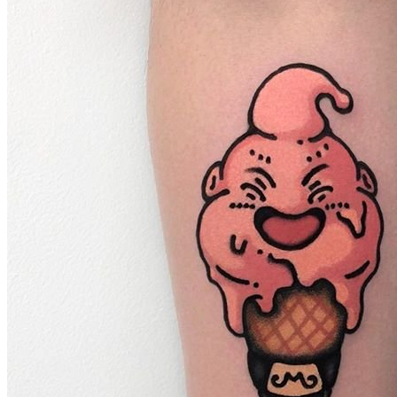
武汉老兵纹身微信
： 服务号：laobingwenshen 订阅号：laobing666
文资讯！精美纹身图案及手稿 纹身作品 一站搞定！回复相关
问千万素材的微官网，中国最强最全纹身图案尽在其中！