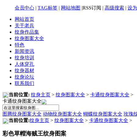
会员中心
|
TAG标签
|
网站地图
|RSS订阅 |
高级搜索
|
设
网站首页
关于老兵
纹身作品集
纹身图案大全
特色
新闻资讯
纹身培训
人体穿孔
纹身器材
纹身论坛
联系我们
当前位置:
纹身主页
>
纹身图案大全
>
卡通纹身图案大全
>
卡通纹身图案大全
图腾纹身图案大全
动物纹身图案大全
蝴蝶纹身图案大全
玫瑰
当前位置:
纹身主页
>
纹身图案大全
>
卡通纹身图案大全
>
彩色草帽海贼王纹身图案