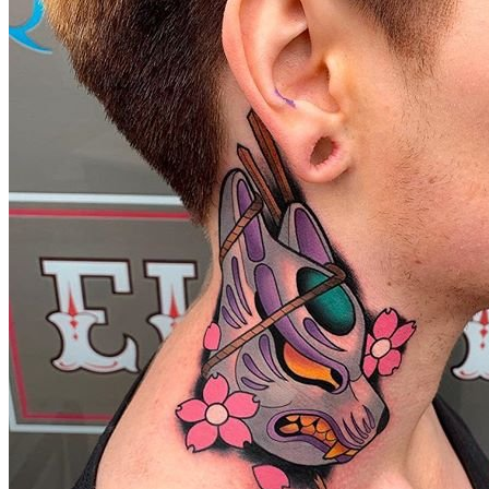
武汉老兵纹身微信
： 服务号：laobingwenshen 订阅号：laobing666
文资讯！精美纹身图案及手稿 纹身作品 一站搞定！回复相关
问千万素材的微官网，中国最强最全纹身图案尽在其中！