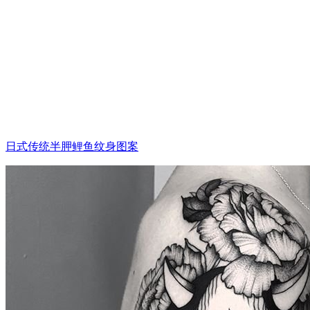
日式传统半胛鲤鱼纹身图案