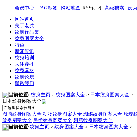
会员中心
|
TAG标签
|
网站地图
|RSS订阅 |
高级搜索
|
设
网站首页
关于老兵
纹身作品集
纹身图案大全
特色
新闻资讯
纹身培训
人体穿孔
纹身器材
纹身论坛
联系我们
当前位置:
纹身主页
>
纹身图案大全
>
日本纹身图案大全
>
日本纹身图案大全
图腾纹身图案大全
动物纹身图案大全
蝴蝶纹身图案大全
玫瑰
纹身图案大全
另类纹身图案大全
翅膀纹身图案大全
当前位置:
纹身主页
>
纹身图案大全
>
日本纹身图案大全
>