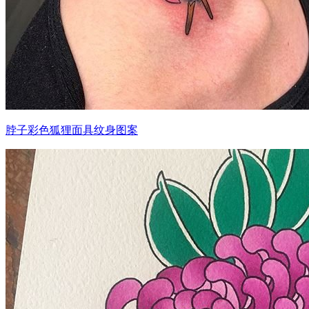
脖子彩色狐狸面具纹身图案