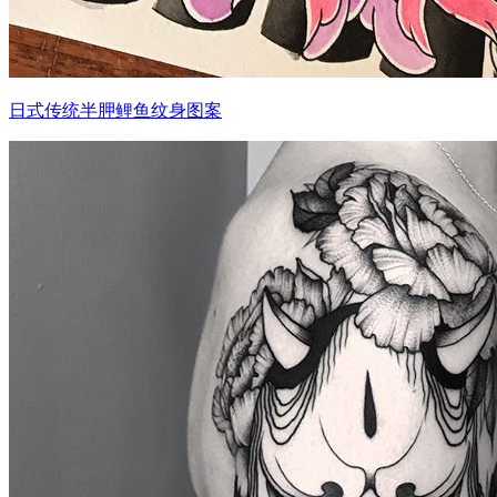
日式传统半胛鲤鱼纹身图案