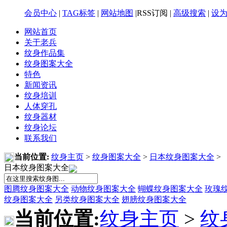
会员中心
|
TAG标签
|
网站地图
|RSS订阅 |
高级搜索
|
设
网站首页
关于老兵
纹身作品集
纹身图案大全
特色
新闻资讯
纹身培训
人体穿孔
纹身器材
纹身论坛
联系我们
当前位置:
纹身主页
>
纹身图案大全
>
日本纹身图案大全
>
日本纹身图案大全
图腾纹身图案大全
动物纹身图案大全
蝴蝶纹身图案大全
玫瑰
纹身图案大全
另类纹身图案大全
翅膀纹身图案大全
当前位置:
纹身主页
>
纹