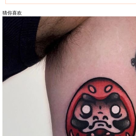
猜你喜欢
武汉老兵纹身微信
： 服务号：laobingwenshen 订阅号：laobing666
文资讯！精美纹身图案及手稿 纹身作品 一站搞定！回复相关
问千万素材的微官网，中国最强最全纹身图案尽在其中！