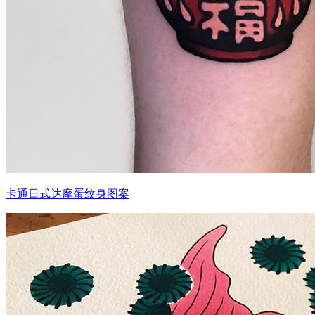
卡通日式达摩蛋纹身图案