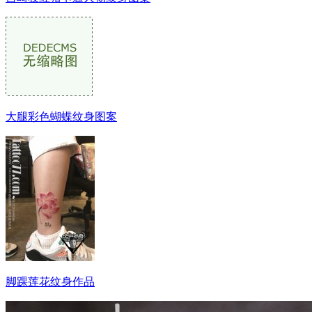
大腿彩色蝴蝶纹身图案
脚踝莲花纹身作品