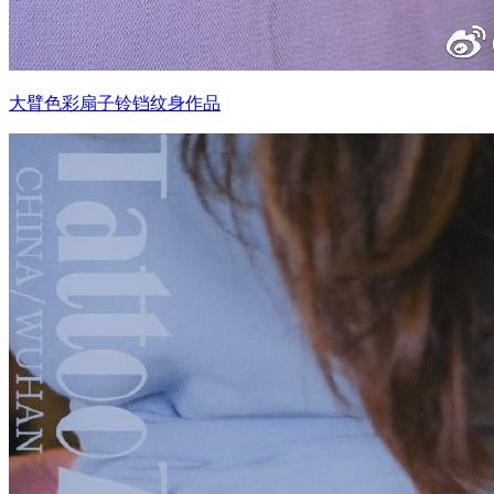
大臂色彩扇子铃铛纹身作品