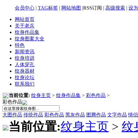
会员中心
|
TAG标签
|
网站地图
|RSS订阅 |
高级搜索
|
设
网站首页
关于老兵
纹身作品集
纹身图案大全
特色
新闻资讯
纹身培训
人体穿孔
纹身器材
纹身论坛
联系我们
当前位置:
纹身主页
>
纹身作品集
>
彩色作品
>
彩色作品
大图作品
传统作品
彩色作品
黑灰作品
图腾作品
文字作品
情侣
当前位置:
纹身主页
>
纹