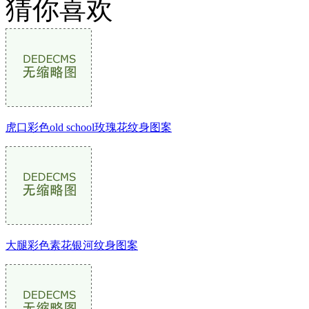
猜你喜欢
虎口彩色old school玫瑰花纹身图案
武汉老兵纹身微信
： 服务号：laobingwenshen 订阅号：laobing666
文资讯！精美纹身图案及手稿 纹身作品 一站搞定！回复相关
问千万素材的微官网，中国最强最全纹身图案尽在其中！
大腿彩色素花银河纹身图案