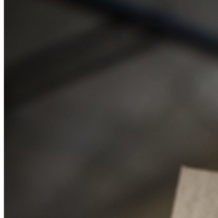
武汉老兵纹身微信
： 服务号：laobingwenshen 订阅号：laobing666
文资讯！精美纹身图案及手稿 纹身作品 一站搞定！回复相关
问千万素材的微官网，中国最强最全纹身图案尽在其中！