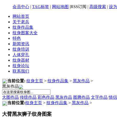
会员中心
|
TAG标签
|
网站地图
|RSS订阅 |
高级搜索
|
设
网站首页
关于老兵
纹身作品集
纹身图案大全
特色
新闻资讯
纹身培训
人体穿孔
纹身器材
纹身论坛
联系我们
当前位置:
纹身主页
>
纹身作品集
>
黑灰作品
>
黑灰作品
大图作品
传统作品
彩色作品
黑灰作品
图腾作品
文字作品
情侣
当前位置:
纹身主页
>
纹身作品集
>
黑灰作品
>
大臂黑灰狮子纹身图案