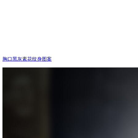
胸口黑灰素花纹身图案