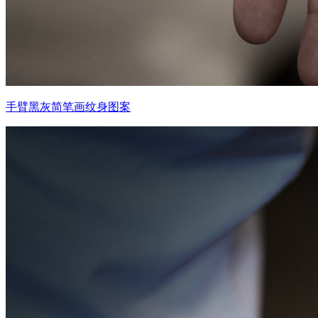
手臂黑灰简笔画纹身图案