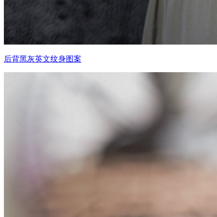
后背黑灰英文纹身图案