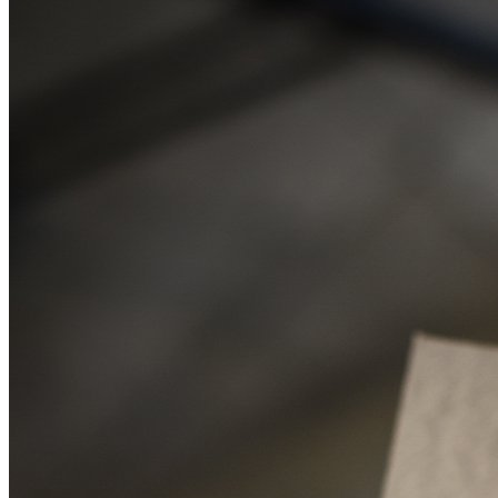
武汉老兵纹身微信
： 服务号：laobingwenshen 订阅号：laobing666
文资讯！精美纹身图案及手稿 纹身作品 一站搞定！回复相关
问千万素材的微官网，中国最强最全纹身图案尽在其中！