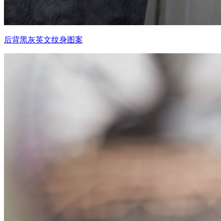
后背黑灰英文纹身图案