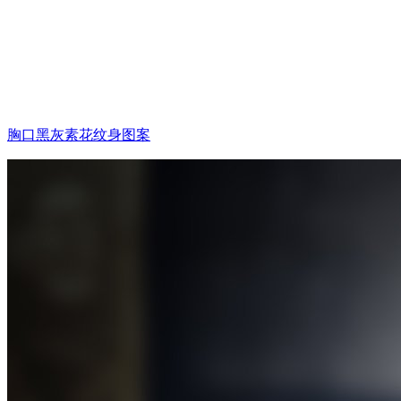
胸口黑灰素花纹身图案