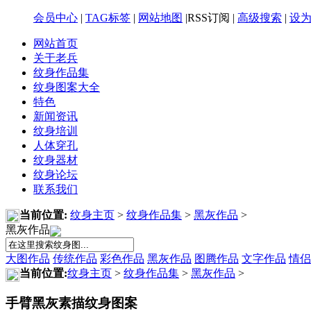
会员中心
|
TAG标签
|
网站地图
|RSS订阅 |
高级搜索
|
设
网站首页
关于老兵
纹身作品集
纹身图案大全
特色
新闻资讯
纹身培训
人体穿孔
纹身器材
纹身论坛
联系我们
当前位置:
纹身主页
>
纹身作品集
>
黑灰作品
>
黑灰作品
大图作品
传统作品
彩色作品
黑灰作品
图腾作品
文字作品
情侣
当前位置:
纹身主页
>
纹身作品集
>
黑灰作品
>
手臂黑灰素描纹身图案