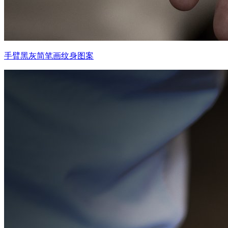
手臂黑灰简笔画纹身图案