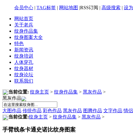
会员中心
|
TAG标签
|
网站地图
|RSS订阅 |
高级搜索
|
设
网站首页
关于老兵
纹身作品集
纹身图案大全
特色
新闻资讯
纹身培训
人体穿孔
纹身器材
纹身论坛
联系我们
当前位置:
纹身主页
>
纹身作品集
>
黑灰作品
>
黑灰作品
大图作品
传统作品
彩色作品
黑灰作品
图腾作品
文字作品
情侣
当前位置:
纹身主页
>
纹身作品集
>
黑灰作品
>
手臂线条卡通史诺比纹身图案