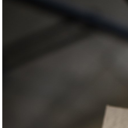
武汉老兵纹身微信
： 服务号：laobingwenshen 订阅号：laobing666
文资讯！精美纹身图案及手稿 纹身作品 一站搞定！回复相关
问千万素材的微官网，中国最强最全纹身图案尽在其中！