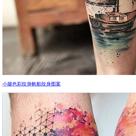
小腿色彩纹身帆船纹身图案