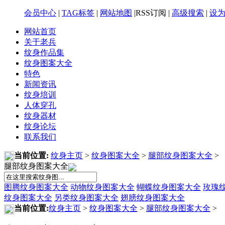
会员中心
|
TAG标签
|
网站地图
|RSS订阅 |
高级搜索
|
设
网站首页
关于老兵
纹身作品集
纹身图案大全
特色
新闻资讯
纹身培训
人体穿孔
纹身器材
纹身论坛
联系我们
当前位置:
纹身主页
>
纹身图案大全
>
腿部纹身图案大全
>
腿部纹身图案大全
图腾纹身图案大全
动物纹身图案大全
蝴蝶纹身图案大全
玫瑰
纹身图案大全
另类纹身图案大全
翅膀纹身图案大全
当前位置:
纹身主页
>
纹身图案大全
>
腿部纹身图案大全
>