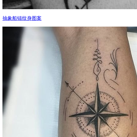
抽象船锚纹身图案