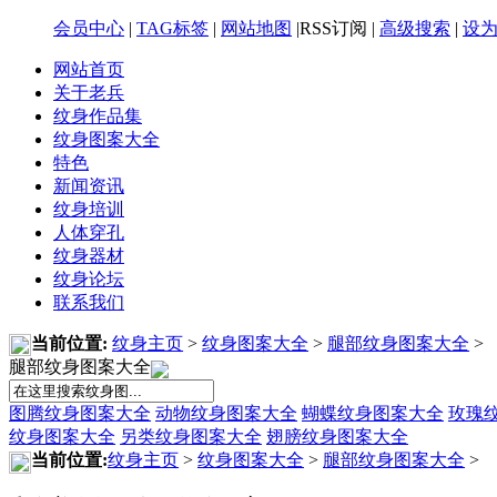
会员中心
|
TAG标签
|
网站地图
|RSS订阅 |
高级搜索
|
设
网站首页
关于老兵
纹身作品集
纹身图案大全
特色
新闻资讯
纹身培训
人体穿孔
纹身器材
纹身论坛
联系我们
当前位置:
纹身主页
>
纹身图案大全
>
腿部纹身图案大全
>
腿部纹身图案大全
图腾纹身图案大全
动物纹身图案大全
蝴蝶纹身图案大全
玫瑰
纹身图案大全
另类纹身图案大全
翅膀纹身图案大全
当前位置:
纹身主页
>
纹身图案大全
>
腿部纹身图案大全
>