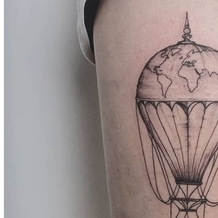
武汉老兵纹身微信
： 服务号：laobingwenshen 订阅号：laobing666
文资讯！精美纹身图案及手稿 纹身作品 一站搞定！回复相关
问千万素材的微官网，中国最强最全纹身图案尽在其中！