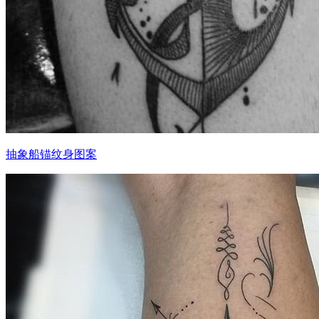
抽象船锚纹身图案