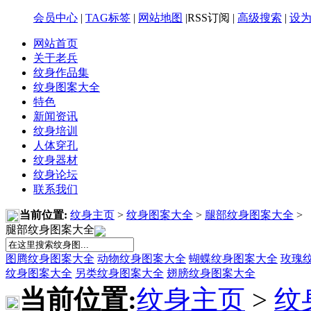
会员中心
|
TAG标签
|
网站地图
|RSS订阅 |
高级搜索
|
设
网站首页
关于老兵
纹身作品集
纹身图案大全
特色
新闻资讯
纹身培训
人体穿孔
纹身器材
纹身论坛
联系我们
当前位置:
纹身主页
>
纹身图案大全
>
腿部纹身图案大全
>
腿部纹身图案大全
图腾纹身图案大全
动物纹身图案大全
蝴蝶纹身图案大全
玫瑰
纹身图案大全
另类纹身图案大全
翅膀纹身图案大全
当前位置:
纹身主页
>
纹