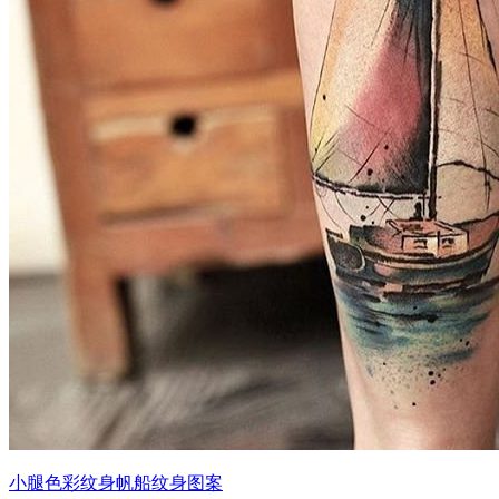
小腿色彩纹身帆船纹身图案