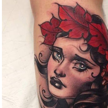
武汉老兵纹身微信
： 服务号：laobingwenshen 订阅号：laobing666
文资讯！精美纹身图案及手稿 纹身作品 一站搞定！回复相关
问千万素材的微官网，中国最强最全纹身图案尽在其中！