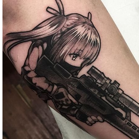
武汉老兵纹身微信
： 服务号：laobingwenshen 订阅号：laobing666
文资讯！精美纹身图案及手稿 纹身作品 一站搞定！回复相关
问千万素材的微官网，中国最强最全纹身图案尽在其中！