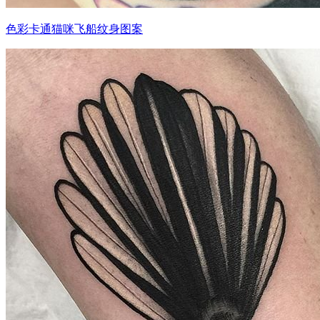
色彩卡通猫咪飞船纹身图案