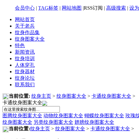
会员中心
|
TAG标签
|
网站地图
|RSS订阅 |
高级搜索
|
设
网站首页
关于老兵
纹身作品集
纹身图案大全
特色
新闻资讯
纹身培训
人体穿孔
纹身器材
纹身论坛
联系我们
当前位置:
纹身主页
>
纹身图案大全
>
卡通纹身图案大全
>
卡通纹身图案大全
图腾纹身图案大全
动物纹身图案大全
蝴蝶纹身图案大全
玫瑰
纹身图案大全
另类纹身图案大全
翅膀纹身图案大全
当前位置:
纹身主页
>
纹身图案大全
>
卡通纹身图案大全
>