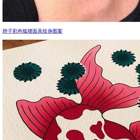
脖子彩色狐狸面具纹身图案