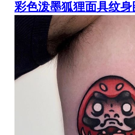
彩色泼墨狐狸面具纹身