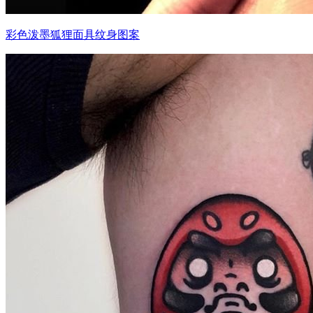
彩色泼墨狐狸面具纹身图案