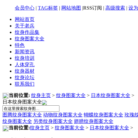
会员中心
|
TAG标签
|
网站地图
|RSS订阅 |
高级搜索
|
设
网站首页
关于老兵
纹身作品集
纹身图案大全
特色
新闻资讯
纹身培训
人体穿孔
纹身器材
纹身论坛
联系我们
当前位置:
纹身主页
>
纹身图案大全
>
日本纹身图案大全
>
日本纹身图案大全
图腾纹身图案大全
动物纹身图案大全
蝴蝶纹身图案大全
玫瑰
纹身图案大全
另类纹身图案大全
翅膀纹身图案大全
当前位置:
纹身主页
>
纹身图案大全
>
日本纹身图案大全
>