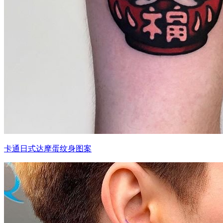
卡通日式达摩蛋纹身图案