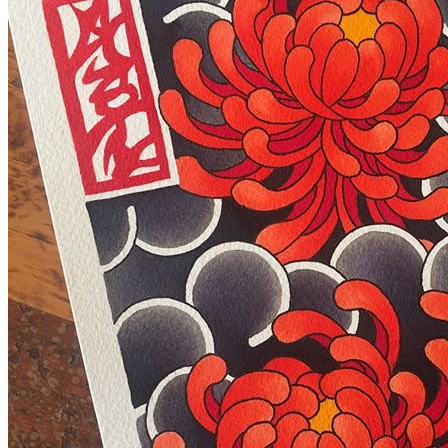
武汉老兵纹身微信
： 服务号：laobingwenshen 订阅号：laobing666
文资讯！精美纹身图案及手稿 纹身作品 一站搞定！回复相关
问千万素材的微官网，中国最强最全纹身图案尽在其中！