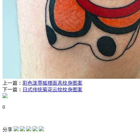
上一篇：
彩色泼墨狐狸面具纹身图案
下一篇：
日式传统菊花云纹纹身图案
0
分享