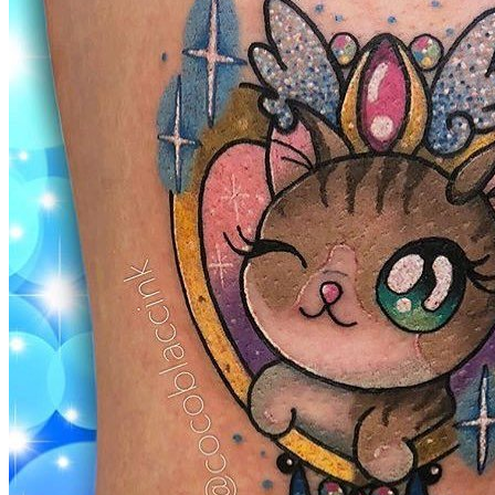
武汉老兵纹身微信
： 服务号：laobingwenshen 订阅号：laobing666
文资讯！精美纹身图案及手稿 纹身作品 一站搞定！回复相关
问千万素材的微官网，中国最强最全纹身图案尽在其中！