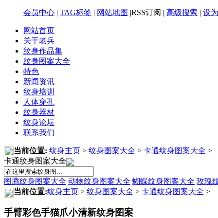
会员中心
|
TAG标签
|
网站地图
|RSS订阅 |
高级搜索
|
设
网站首页
关于老兵
纹身作品集
纹身图案大全
特色
新闻资讯
纹身培训
人体穿孔
纹身器材
纹身论坛
联系我们
当前位置:
纹身主页
>
纹身图案大全
>
卡通纹身图案大全
>
卡通纹身图案大全
图腾纹身图案大全
动物纹身图案大全
蝴蝶纹身图案大全
玫瑰
当前位置:
纹身主页
>
纹身图案大全
>
卡通纹身图案大全
>
手臂彩色手猫爪小清新纹身图案