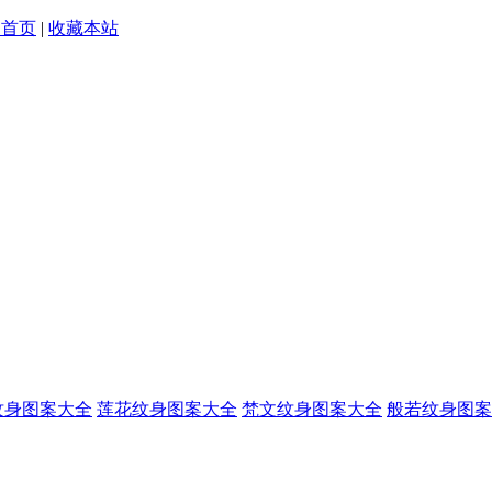
为首页
|
收藏本站
纹身图案大全
莲花纹身图案大全
梵文纹身图案大全
般若纹身图案