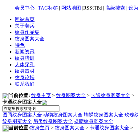
会员中心
|
TAG标签
|
网站地图
|RSS订阅 |
高级搜索
|
设
网站首页
关于老兵
纹身作品集
纹身图案大全
特色
新闻资讯
纹身培训
人体穿孔
纹身器材
纹身论坛
联系我们
当前位置:
纹身主页
>
纹身图案大全
>
卡通纹身图案大全
>
卡通纹身图案大全
图腾纹身图案大全
动物纹身图案大全
蝴蝶纹身图案大全
玫瑰
纹身图案大全
另类纹身图案大全
翅膀纹身图案大全
当前位置:
纹身主页
>
纹身图案大全
>
卡通纹身图案大全
>