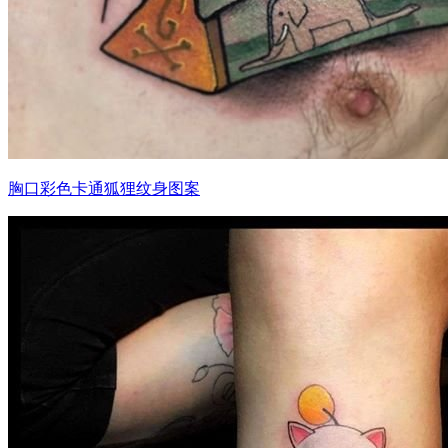
胸口彩色卡通狐狸纹身图案