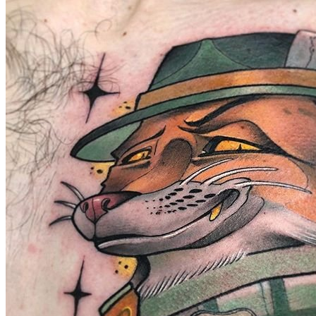
武汉老兵纹身微信
： 服务号：laobingwenshen 订阅号：laobing666
文资讯！精美纹身图案及手稿 纹身作品 一站搞定！回复相关
问千万素材的微官网，中国最强最全纹身图案尽在其中！