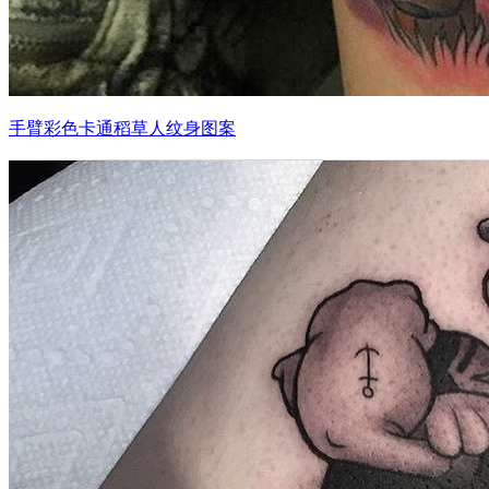
手臂彩色卡通稻草人纹身图案