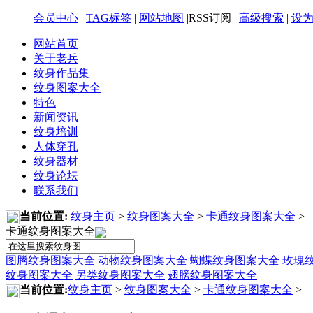
会员中心
|
TAG标签
|
网站地图
|RSS订阅 |
高级搜索
|
设
网站首页
关于老兵
纹身作品集
纹身图案大全
特色
新闻资讯
纹身培训
人体穿孔
纹身器材
纹身论坛
联系我们
当前位置:
纹身主页
>
纹身图案大全
>
卡通纹身图案大全
>
卡通纹身图案大全
图腾纹身图案大全
动物纹身图案大全
蝴蝶纹身图案大全
玫瑰
纹身图案大全
另类纹身图案大全
翅膀纹身图案大全
当前位置:
纹身主页
>
纹身图案大全
>
卡通纹身图案大全
>