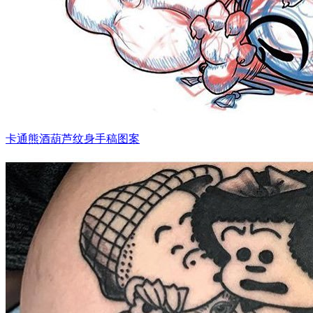
卡通熊酒葫芦纹身手稿图案