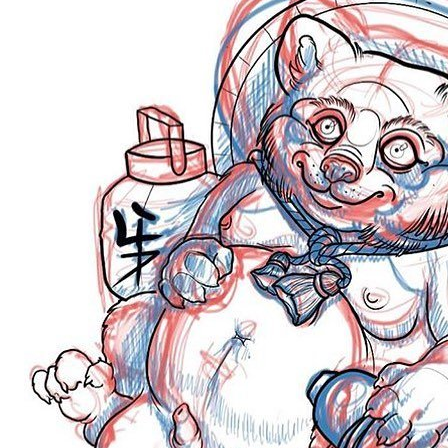
武汉老兵纹身微信
： 服务号：laobingwenshen 订阅号：laobing666
文资讯！精美纹身图案及手稿 纹身作品 一站搞定！回复相关
问千万素材的微官网，中国最强最全纹身图案尽在其中！