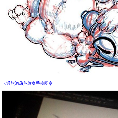
卡通熊酒葫芦纹身手稿图案