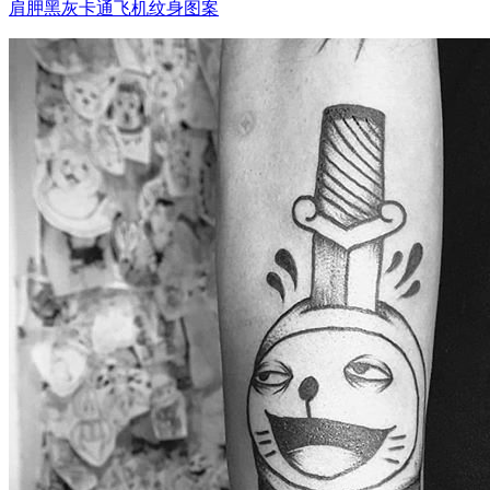
肩胛黑灰卡通飞机纹身图案