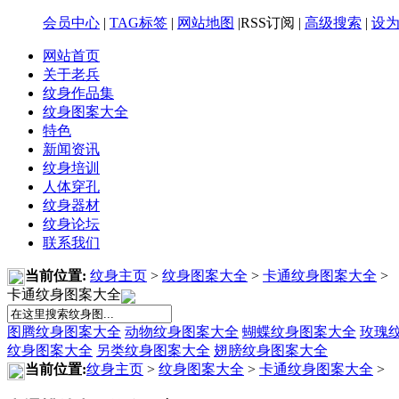
会员中心
|
TAG标签
|
网站地图
|RSS订阅 |
高级搜索
|
设
网站首页
关于老兵
纹身作品集
纹身图案大全
特色
新闻资讯
纹身培训
人体穿孔
纹身器材
纹身论坛
联系我们
当前位置:
纹身主页
>
纹身图案大全
>
卡通纹身图案大全
>
卡通纹身图案大全
图腾纹身图案大全
动物纹身图案大全
蝴蝶纹身图案大全
玫瑰
纹身图案大全
另类纹身图案大全
翅膀纹身图案大全
当前位置:
纹身主页
>
纹身图案大全
>
卡通纹身图案大全
>