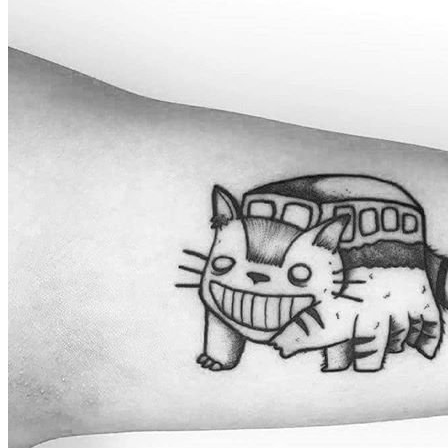
武汉老兵纹身微信
： 服务号：laobingwenshen 订阅号：laobing666
文资讯！精美纹身图案及手稿 纹身作品 一站搞定！回复相关
问千万素材的微官网，中国最强最全纹身图案尽在其中！