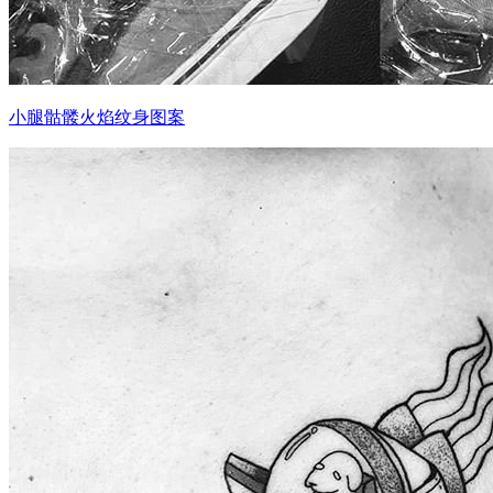
小腿骷髅火焰纹身图案