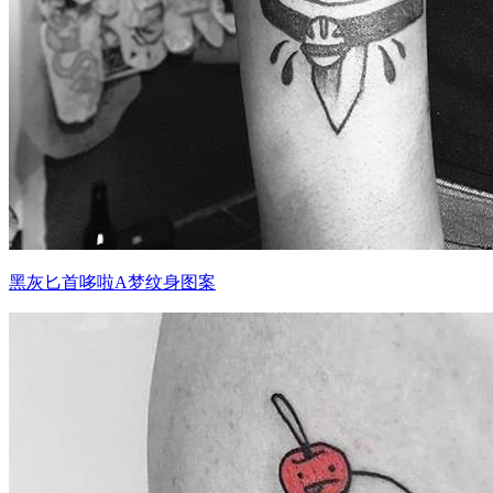
黑灰匕首哆啦A梦纹身图案