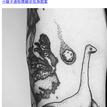
小腿卡通骷髅幽灵纹身图案