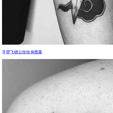
手臂飞镖云纹纹身图案