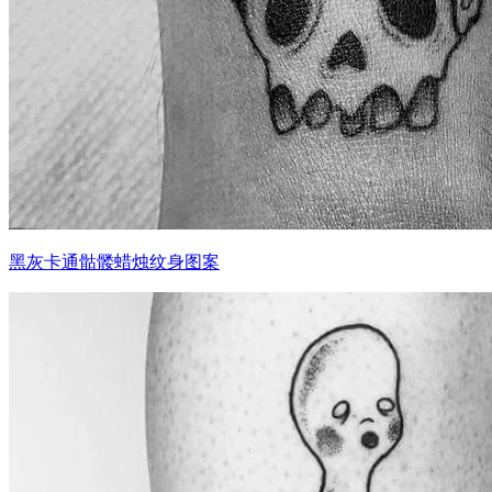
黑灰卡通骷髅蜡烛纹身图案