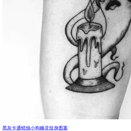
黑灰卡通蜡烛小狗幽灵纹身图案