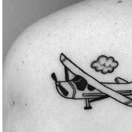
武汉老兵纹身微信
： 服务号：laobingwenshen 订阅号：laobing666
文资讯！精美纹身图案及手稿 纹身作品 一站搞定！回复相关
问千万素材的微官网，中国最强最全纹身图案尽在其中！