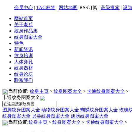
会员中心
|
TAG标签
|
网站地图
|RSS订阅 |
高级搜索
|
设
网站首页
关于老兵
纹身作品集
纹身图案大全
特色
新闻资讯
纹身培训
人体穿孔
纹身器材
纹身论坛
联系我们
当前位置:
纹身主页
>
纹身图案大全
>
卡通纹身图案大全
>
卡通纹身图案大全
图腾纹身图案大全
动物纹身图案大全
蝴蝶纹身图案大全
玫瑰
纹身图案大全
另类纹身图案大全
翅膀纹身图案大全
当前位置:
纹身主页
>
纹身图案大全
>
卡通纹身图案大全
>