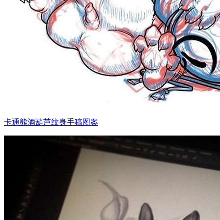
卡通熊酒葫芦纹身手稿图案