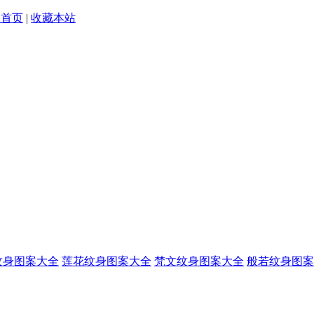
为首页
|
收藏本站
纹身图案大全
莲花纹身图案大全
梵文纹身图案大全
般若纹身图案