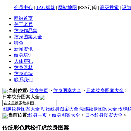
会员中心
|
TAG标签
|
网站地图
|RSS订阅 |
高级搜索
|
设
网站首页
关于老兵
纹身作品集
纹身图案大全
特色
新闻资讯
纹身培训
人体穿孔
纹身器材
纹身论坛
联系我们
当前位置:
纹身主页
>
纹身图案大全
>
日本纹身图案大全
>
日本纹身图案大全
图腾纹身图案大全
动物纹身图案大全
蝴蝶纹身图案大全
玫瑰
当前位置:
纹身主页
>
纹身图案大全
>
日本纹身图案大全
>
传统彩色武松打虎纹身图案