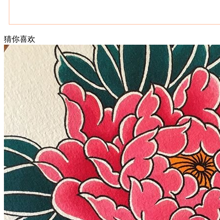
猜你喜欢
武汉老兵纹身微信
： 服务号：laobingwenshen 订阅号：laobing666
文资讯！精美纹身图案及手稿 纹身作品 一站搞定！回复相关
问千万素材的微官网，中国最强最全纹身图案尽在其中！