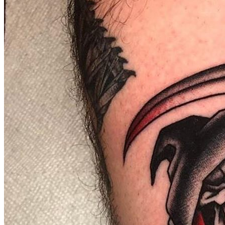
武汉老兵纹身微信
： 服务号：laobingwenshen 订阅号：laobing666
文资讯！精美纹身图案及手稿 纹身作品 一站搞定！回复相关
问千万素材的微官网，中国最强最全纹身图案尽在其中！