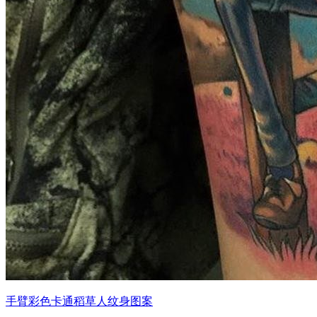
手臂彩色卡通稻草人纹身图案