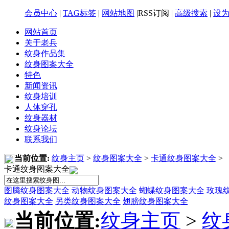
会员中心
|
TAG标签
|
网站地图
|RSS订阅 |
高级搜索
|
设
网站首页
关于老兵
纹身作品集
纹身图案大全
特色
新闻资讯
纹身培训
人体穿孔
纹身器材
纹身论坛
联系我们
当前位置:
纹身主页
>
纹身图案大全
>
卡通纹身图案大全
>
卡通纹身图案大全
图腾纹身图案大全
动物纹身图案大全
蝴蝶纹身图案大全
玫瑰
纹身图案大全
另类纹身图案大全
翅膀纹身图案大全
当前位置:
纹身主页
>
纹