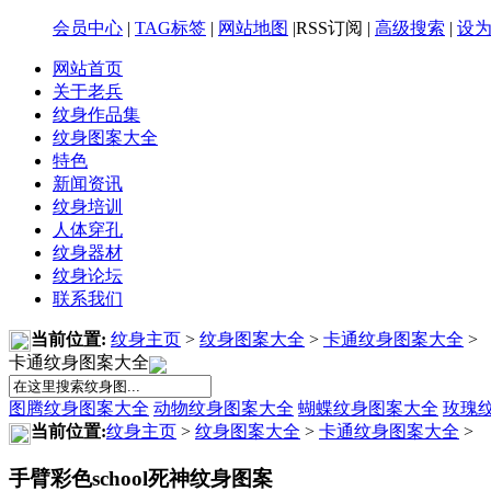
会员中心
|
TAG标签
|
网站地图
|RSS订阅 |
高级搜索
|
设
网站首页
关于老兵
纹身作品集
纹身图案大全
特色
新闻资讯
纹身培训
人体穿孔
纹身器材
纹身论坛
联系我们
当前位置:
纹身主页
>
纹身图案大全
>
卡通纹身图案大全
>
卡通纹身图案大全
图腾纹身图案大全
动物纹身图案大全
蝴蝶纹身图案大全
玫瑰
当前位置:
纹身主页
>
纹身图案大全
>
卡通纹身图案大全
>
手臂彩色school死神纹身图案