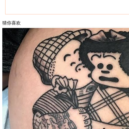
猜你喜欢
武汉老兵纹身微信
： 服务号：laobingwenshen 订阅号：laobing666
文资讯！精美纹身图案及手稿 纹身作品 一站搞定！回复相关
问千万素材的微官网，中国最强最全纹身图案尽在其中！