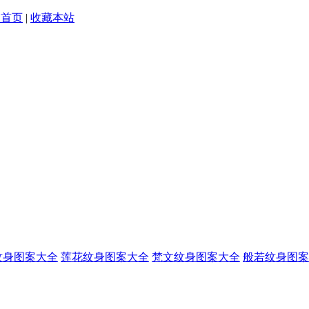
为首页
|
收藏本站
纹身图案大全
莲花纹身图案大全
梵文纹身图案大全
般若纹身图案