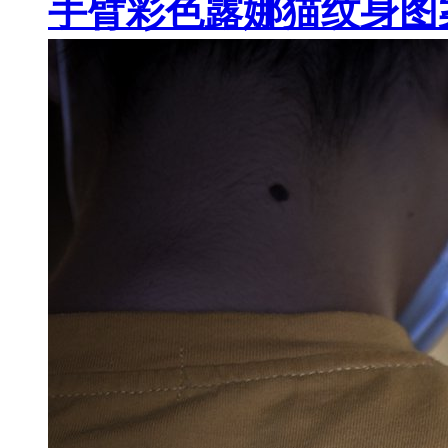
手臂彩色露娜猫纹身图