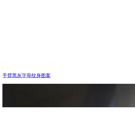
手臂黑灰字母纹身图案