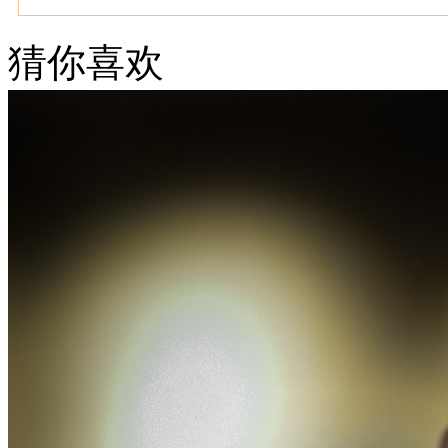
猜你喜欢
武汉老兵纹身微信
： 服务号：laobingwenshen 订阅号：laobing666
文资讯！精美纹身图案及手稿 纹身作品 一站搞定！回复相关
问千万素材的微官网，中国最强最全纹身图案尽在其中！