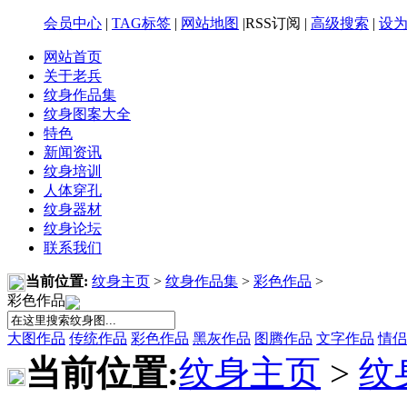
会员中心
|
TAG标签
|
网站地图
|RSS订阅 |
高级搜索
|
设
网站首页
关于老兵
纹身作品集
纹身图案大全
特色
新闻资讯
纹身培训
人体穿孔
纹身器材
纹身论坛
联系我们
当前位置:
纹身主页
>
纹身作品集
>
彩色作品
>
彩色作品
大图作品
传统作品
彩色作品
黑灰作品
图腾作品
文字作品
情侣
当前位置:
纹身主页
>
纹