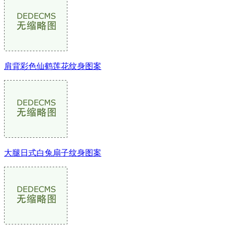
肩背彩色仙鹤莲花纹身图案
大腿日式白兔扇子纹身图案