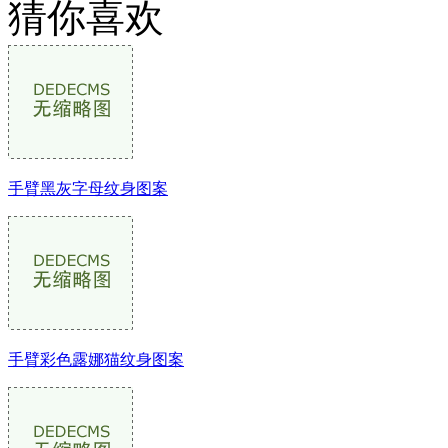
猜你喜欢
手臂黑灰字母纹身图案
武汉老兵纹身微信
： 服务号：laobingwenshen 订阅号：laobing666
文资讯！精美纹身图案及手稿 纹身作品 一站搞定！回复相关
问千万素材的微官网，中国最强最全纹身图案尽在其中！
手臂彩色露娜猫纹身图案