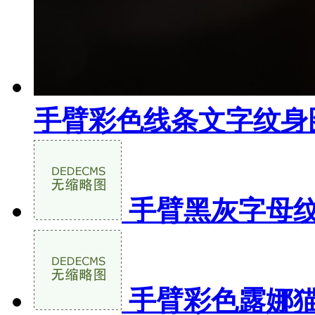
手臂彩色线条文字纹身
手臂黑灰字母
手臂彩色露娜