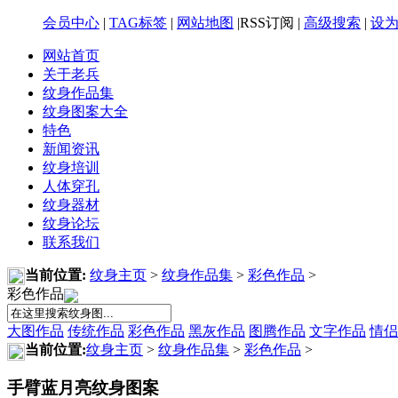
会员中心
|
TAG标签
|
网站地图
|RSS订阅 |
高级搜索
|
设
网站首页
关于老兵
纹身作品集
纹身图案大全
特色
新闻资讯
纹身培训
人体穿孔
纹身器材
纹身论坛
联系我们
当前位置:
纹身主页
>
纹身作品集
>
彩色作品
>
彩色作品
大图作品
传统作品
彩色作品
黑灰作品
图腾作品
文字作品
情侣
当前位置:
纹身主页
>
纹身作品集
>
彩色作品
>
手臂蓝月亮纹身图案