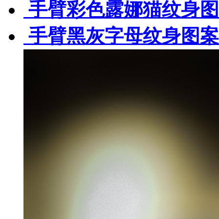
手臂彩色露娜猫纹身图
手臂黑灰字母纹身图案