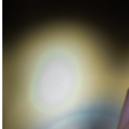
武汉老兵纹身微信
： 服务号：laobingwenshen 订阅号：laobing666
文资讯！精美纹身图案及手稿 纹身作品 一站搞定！回复相关
问千万素材的微官网，中国最强最全纹身图案尽在其中！